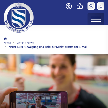
Verein
News
Vereins-News
Neuer Kurs "Bewegung und Spiel für Minis" startet am 8. Mai
News
Vereins-News
Social-Media-News
SPORTvorORT
Spaziertreff
Sportdeutschland-News
Das LSB-Magazin "Wir im Sport"