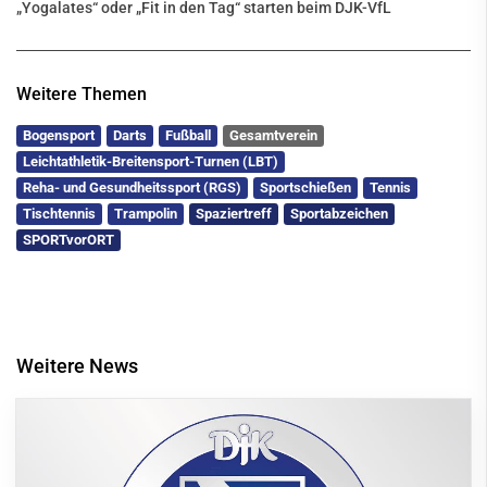
„Yogalates“ oder „Fit in den Tag“ starten beim DJK-VfL
Weitere Themen
Bogensport
Darts
Fußball
Gesamtverein
Leichtathletik-Breitensport-Turnen (LBT)
Reha- und Gesundheitssport (RGS)
Sportschießen
Tennis
Tischtennis
Trampolin
Spaziertreff
Sportabzeichen
SPORTvorORT
Weitere News