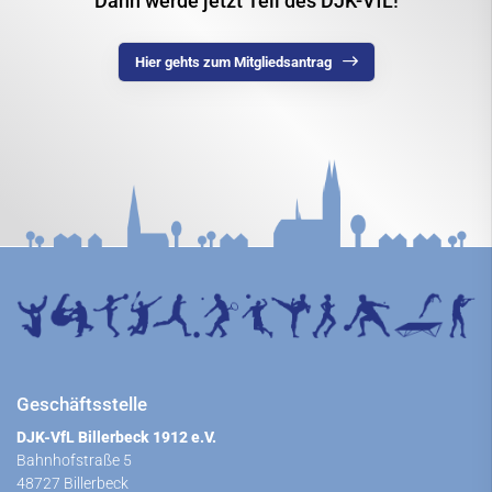
Dann werde jetzt Teil des DJK-VfL!
Hier gehts zum Mitgliedsantrag
Geschäftsstelle
DJK-VfL Billerbeck 1912 e.V.
Bahnhofstraße 5
48727 Billerbeck