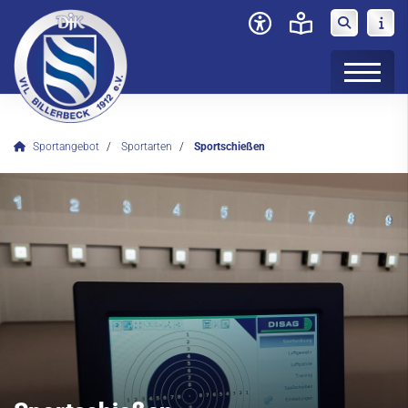
Sportangebot
Sportarten
Sportschießen
Verein
News
Sportangebot
Deinen Sport finden
Sportarten
Badminton
Basketball
Bogensport