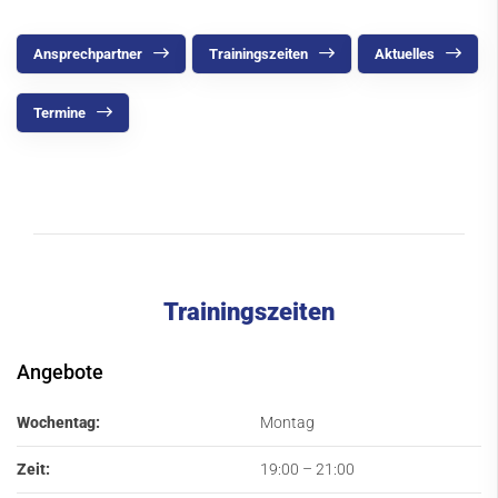
Tennis
Ansprechpartner
Trainingszeiten
Aktuelles
Tischtennis
Trampolin
Termine
Volleyball
Firmenfitness
Kursangebot
Service
Trainingszeiten
Kontakt
Angebote
Wochentag:
Montag
Zeit:
19:00
–
21:00