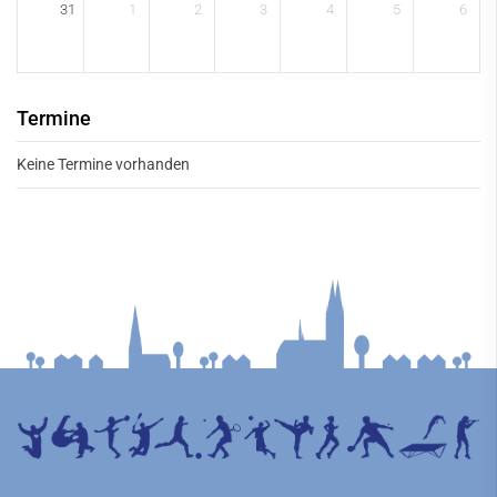
31
1
2
3
4
5
6
Tennis
Tischtennis
Trampolin
Termine
Volleyball
Keine Termine vorhanden
Firmenfitness
Kursangebot
Service
Kontakt