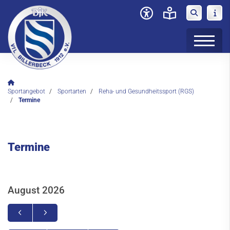
Verein
Sportangebot
Sportarten
Reha- und Gesundheitssport (RGS)
Termine
News
Sportangebot
Termine
Deinen Sport finden
Sportarten
Badminton
August 2026
Basketball
Bogensport