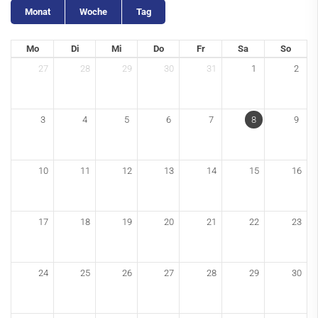
Monat
Woche
Tag
Darts
Fußball
Mo
Di
Mi
Do
Fr
Sa
So
27
28
29
30
31
1
2
Handball
Kampfsport Tokugawa Dojo
3
4
5
6
7
8
9
Karate Dojo
Reha- und Gesundheitssport (RGS)
10
11
12
13
14
15
16
Ansprechpartner*innen
Trainingszeiten
17
18
19
20
21
22
23
Aktuelles
Termine
24
25
26
27
28
29
30
Leichtathletik-Breitensport-Turnen (LBT)
Sportschießen