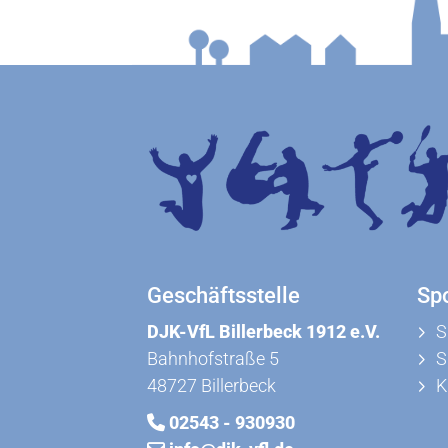
Geschäftsstelle
Sp
DJK-VfL Billerbeck 1912 e.V.
S
Bahnhofstraße 5
S
48727 Billerbeck
K
02543 - 930930