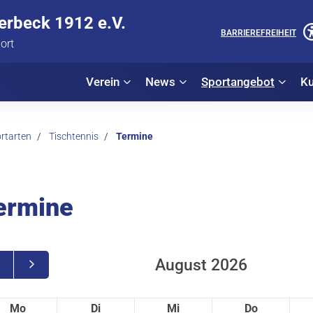
lerbeck 1912 e.V.
BARRIEREFREIHEIT
port
Verein
News
Sportangebot
Ku
rtarten
Tischtennis
Termine
ermine
August 2026
Mo
Di
Mi
Do