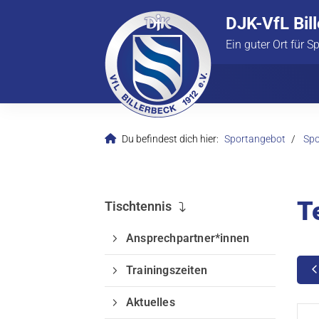
DJK-VfL Bil
Ein guter Ort für S
Du befindest dich hier:
Sportangebot
Spo
T
Tischtennis
Ansprechpartner*innen
Trainingszeiten
Aktuelles