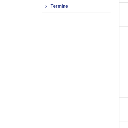
Termine
Geschäftsstelle
DJK-VfL Billerbeck 1912 e.V.
Bahnhofstraße 5
48727 Billerbeck
02543 - 930930
info@djk-vfl.de