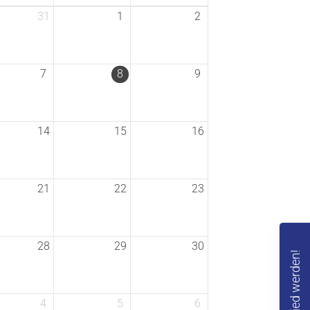
31
1
2
tglieder-Service
lles zur Mitgliedschaft
7
8
9
itgliederportal
nterner Bereich
14
15
16
21
22
23
28
29
30
Mitglied werden!
4
5
6