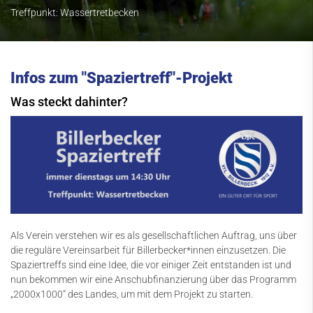
Treffpunkt: Wassertretbecken
Sport Info NRW News-App
Sportangebot
Kursangebot
Infos zum "Spaziertreff"-Projekt
Service
Was steckt dahinter?
Kontakt
Als Verein verstehen wir es als gesellschaftlichen Auftrag, uns über
die reguläre Vereinsarbeit für Billerbecker*innen einzusetzen. Die
Spaziertreffs sind eine Idee, die vor einiger Zeit entstanden ist und
nun bekommen wir eine Anschubfinanzierung über das Programm
„2000x1000“ des Landes, um mit dem Projekt zu starten.