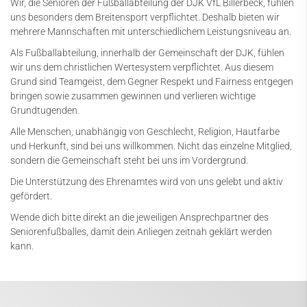
Wir, die Senioren der Fußballabteilung der DJK VfL Billerbeck, fühlen
uns besonders dem Breitensport verpflichtet. Deshalb bieten wir
Darts
mehrere Mannschaften mit unterschiedlichem Leistungsniveau an.
Fußball
Als Fußballabteilung, innerhalb der Gemeinschaft der DJK, fühlen
wir uns dem christlichen Wertesystem verpflichtet. Aus diesem
Ergebnisse
Grund sind Teamgeist, dem Gegner Respekt und Fairness entgegen
Jugendfußball
bringen sowie zusammen gewinnen und verlieren wichtige
Grundtugenden.
Damenfußball
Alle Menschen, unabhängig von Geschlecht, Religion, Hautfarbe
Seniorenfußball
und Herkunft, sind bei uns willkommen. Nicht das einzelne Mitglied,
sondern die Gemeinschaft steht bei uns im Vordergrund.
Walking Football
Die Unterstützung des Ehrenamtes wird von uns gelebt und aktiv
Schiedsrichter
gefördert.
Wende dich bitte direkt an die jeweiligen Ansprechpartner des
Fußballschule
Seniorenfußballes, damit dein Anliegen zeitnah geklärt werden
Ansprechpartner*innen
kann.
Trainingszeiten
Aktuelles