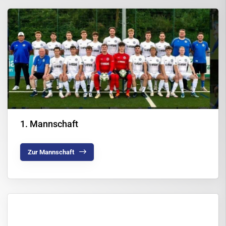
Turniere & Termine
Spenden & Sponsoring
Handball
Kampfsport Tokugawa Dojo
Karate Dojo
Reha- und Gesundheitssport (RGS)
1. Mannschaft
Leichtathletik-Breitensport-Turnen (LBT)
Sportschießen
Zur Mannschaft
Tennis
Tischtennis
Trampolin
Volleyball