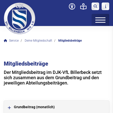
Service
Deine Mitgliedschaft
Mitgliedsbeiträge
Verein
News
Mitgliedsbeiträge
Sportangebot
Der Mitgliedsbeitrag im DJK-VfL Billerbeck setzt
Kursangebot
sich zusammen aus dem Grundbeitrag und den
jeweiligen Abteilungsbeiträgen.
Service
Deine Mitgliedschaft
Mitglied werden
Grundbeitrag (monatlich)
Mitgliedsbeiträge