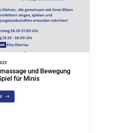
tglieder-Service
bot
lles zur Mitgliedschaft
itgliederportal
2025
massage und Bewegung
nterner Bereich
piel für Minis
r