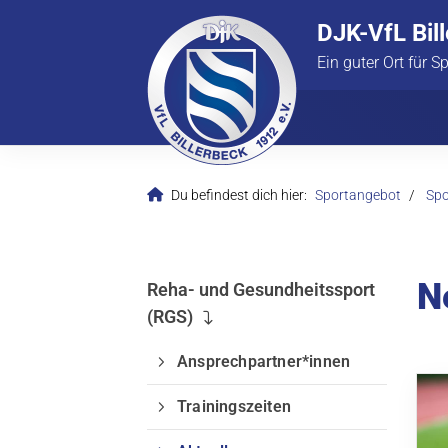
DJK-VfL Bil
Ein guter Ort für S
Du befindest dich hier:
Sportangebot
Spo
N
Reha- und Gesundheitssport
(RGS)
Ansprechpartner*innen
Trainingszeiten