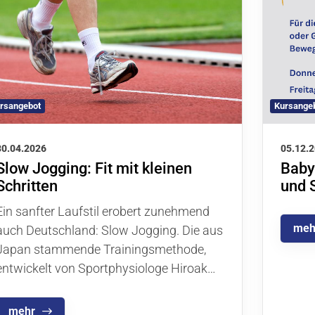
Sport im DJK-VfL
Mi
rsangebot
Kursange
Sportsuche
A
Sportarten
M
30.04.2026
05.12.
Slow Jogging: Fit mit kleinen
Baby
Kurse
I
Schritten
und S
Ein sanfter Laufstil erobert zunehmend
meh
auch Deutschland: Slow Jogging. Die aus
Japan stammende Trainingsmethode,
entwickelt von Sportphysiologe Hiroak…
mehr