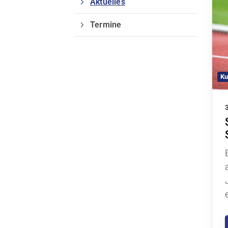
Aktuelles
Termine
Geschäftsstelle
Ku
DJK-VfL Billerbeck 1912 e.V.
Bahnhofstraße 5
48727 Billerbeck
02543 - 930930
info@djk-vfl.de