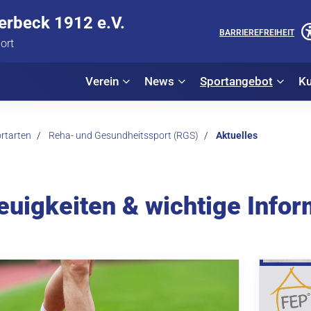
lerbeck 1912 e.V.
BARRIEREFREIHEIT
port
Verein
News
Sportangebot
Ku
rtarten
Reha- und Gesundheitssport (RGS)
Aktuelles
euigkeiten & wichtige Info