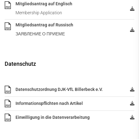
Mitgliedsantrag auf Englisch
PDF
Downloads
Membership Application
Termine
Mitgliedsantrag auf Russisch
PDF
Fanshop
ЗАЯВЛЕНИЕ О ПРИЕМЕ
Kontakt
Datenschutz
Datenschutzordnung DJK-VfL Billerbeck e.V.
PDF
Informationspflichten nach Artikel
PDF
Einwilligung in die Datenverarbeitung
PDF