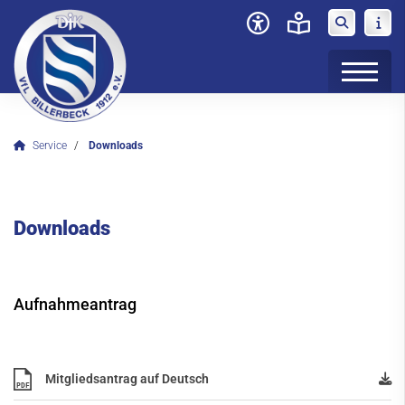
Service
Downloads
Verein
News
Downloads
Sportangebot
Kursangebot
Service
Aufnahmeantrag
Deine Mitgliedschaft
Mitgliederportal
Mitgliedsantrag auf Deutsch
PDF
Kleiderbörse