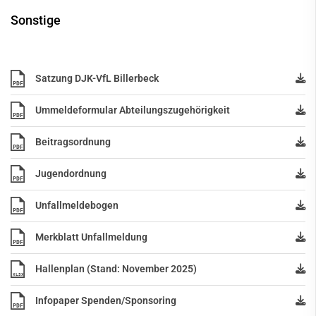
Sonstige
Satzung DJK-VfL Billerbeck
PDF
Ummeldeformular Abteilungszugehörigkeit
PDF
Beitragsordnung
PDF
Jugendordnung
PDF
Unfallmeldebogen
PDF
Merkblatt Unfallmeldung
PDF
Hallenplan (Stand: November 2025)
XLSX
Infopaper Spenden/Sponsoring
PDF