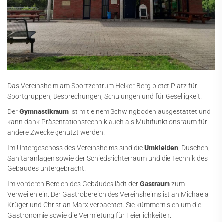
Bogensportanlage
Tennisanlage
Schießstand
Sporthallen
Vereinshistorie
Das Vereinsheim am Sportzentrum Helker Berg bietet Platz für
Sportgruppen, Besprechungen, Schulungen und für Geselligkeit.
Stellenangebote
Der
Gymnastikraum
ist mit einem Schwingboden ausgestattet und
News
kann dank Präsentationstechnik auch als Multifunktionsraum für
andere Zwecke genutzt werden.
Sportangebot
Im Untergeschoss des Vereinsheims sind die
Umkleiden
, Duschen,
Sanitäranlagen sowie der Schiedsrichterraum und die Technik des
Kursangebot
Gebäudes untergebracht.
Service
Im vorderen Bereich des Gebäudes lädt der
Gastraum
zum
Verweilen ein. Der Gastrobereich des Vereinsheims ist an Michaela
Kontakt
Krüger und Christian Marx verpachtet. Sie kümmern sich um die
Gastronomie sowie die Vermietung für Feierlichkeiten.