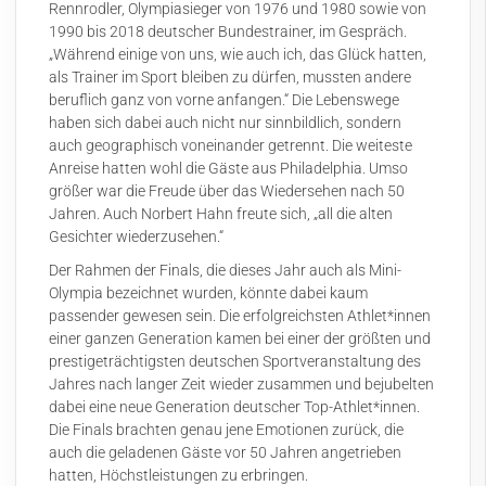
Rennrodler, Olympiasieger von 1976 und 1980 sowie von
1990 bis 2018 deutscher Bundestrainer, im Gespräch.
„Während einige von uns, wie auch ich, das Glück hatten,
als Trainer im Sport bleiben zu dürfen, mussten andere
beruflich ganz von vorne anfangen.“ Die Lebenswege
haben sich dabei auch nicht nur sinnbildlich, sondern
auch geographisch voneinander getrennt. Die weiteste
Anreise hatten wohl die Gäste aus Philadelphia. Umso
größer war die Freude über das Wiedersehen nach 50
Jahren. Auch Norbert Hahn freute sich, „all die alten
Gesichter wiederzusehen.“
Der Rahmen der Finals, die dieses Jahr auch als Mini-
Olympia bezeichnet wurden, könnte dabei kaum
passender gewesen sein. Die erfolgreichsten Athlet*innen
einer ganzen Generation kamen bei einer der größten und
prestigeträchtigsten deutschen Sportveranstaltung des
Jahres nach langer Zeit wieder zusammen und bejubelten
dabei eine neue Generation deutscher Top-Athlet*innen.
Die Finals brachten genau jene Emotionen zurück, die
auch die geladenen Gäste vor 50 Jahren angetrieben
hatten, Höchstleistungen zu erbringen.