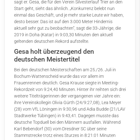
sagt er. Gesa, die für den Verein Silvesterlauf Trier an den
Start geht, sieht das ähnlich. „Konkurrenz belebt nun
einmal das Geschäft, und je mehr starke Leute wir haben,
desto besser. Das ist auf den 3.000 Meter Hindernis
aktuell sehr gut zu beobachten“, sagt die 33-Jährige, die
2019 in Doha (Katar) in 9:03,30 Minuten den aktuell
geltenden deutschen Rekord aufstellte.
Gesa holt überzeugend den
deutschen Meistertitel
Bei den deutschen Meisterschaften am 25./26. Juli in
Bochum-Wattenscheid wurde das vor allem im
Frauenrennen deutlich. Gesa Krause siegte in Meeting-
Rekordzeit von 9:24,40 Minuten. Hinter ihr reihten sich drei
weitere Titelträgerinnen der vergangenen vier Jahre ein:
ihre Vereinskollegin Olivia Gürth (24/9:27,08), Lea Meyer
(28) vom VfL Löningen in 9:30,96 und Adia Budde (21/LAV
Stadtwerke Tübingen) in 9:43,41. Dagegen musste das
deutsche Topduell bei den Männern ausfallen. Während
Karl Bebendorf (30) vom Dresdner SC über seine
Stammstrecke trotz eines Sturzes in 8:21:01 Minuten