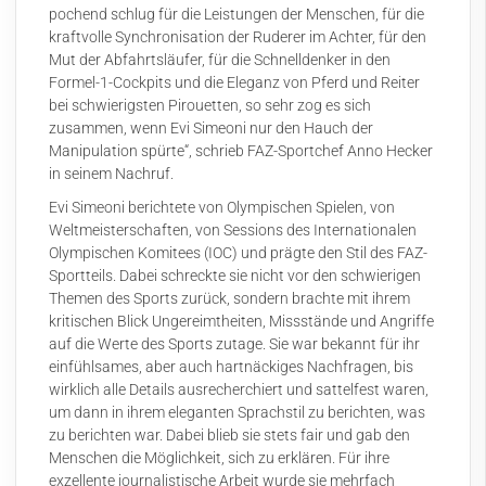
pochend schlug für die Leistungen der Menschen, für die
kraftvolle Synchronisation der Ruderer im Achter, für den
Mut der Abfahrtsläufer, für die Schnelldenker in den
Formel-1-Cockpits und die Eleganz von Pferd und Reiter
bei schwierigsten Pirouetten, so sehr zog es sich
zusammen, wenn Evi Simeoni nur den Hauch der
Manipulation spürte“, schrieb FAZ-Sportchef Anno Hecker
in seinem Nachruf.
Evi Simeoni berichtete von Olympischen Spielen, von
Weltmeisterschaften, von Sessions des Internationalen
Olympischen Komitees (IOC) und prägte den Stil des FAZ-
Sportteils. Dabei schreckte sie nicht vor den schwierigen
Themen des Sports zurück, sondern brachte mit ihrem
kritischen Blick Ungereimtheiten, Missstände und Angriffe
auf die Werte des Sports zutage. Sie war bekannt für ihr
einfühlsames, aber auch hartnäckiges Nachfragen, bis
wirklich alle Details ausrecherchiert und sattelfest waren,
um dann in ihrem eleganten Sprachstil zu berichten, was
zu berichten war. Dabei blieb sie stets fair und gab den
Menschen die Möglichkeit, sich zu erklären. Für ihre
exzellente journalistische Arbeit wurde sie mehrfach