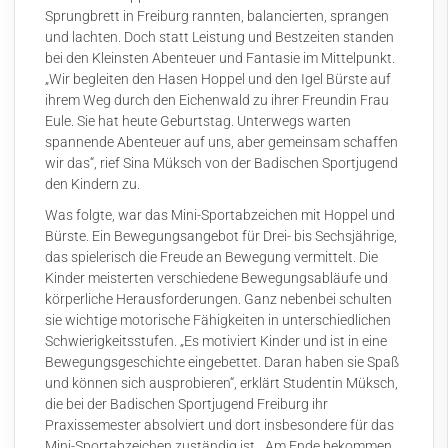
Sprungbrett in Freiburg rannten, balancierten, sprangen
und lachten. Doch statt Leistung und Bestzeiten standen
bei den Kleinsten Abenteuer und Fantasie im Mittelpunkt.
„Wir begleiten den Hasen Hoppel und den Igel Bürste auf
ihrem Weg durch den Eichenwald zu ihrer Freundin Frau
Eule. Sie hat heute Geburtstag. Unterwegs warten
spannende Abenteuer auf uns, aber gemeinsam schaffen
wir das“, rief Sina Müksch von der Badischen Sportjugend
den Kindern zu.
Was folgte, war das Mini-Sportabzeichen mit Hoppel und
Bürste. Ein Bewegungsangebot für Drei- bis Sechsjährige,
das spielerisch die Freude an Bewegung vermittelt. Die
Kinder meisterten verschiedene Bewegungsabläufe und
körperliche Herausforderungen. Ganz nebenbei schulten
sie wichtige motorische Fähigkeiten in unterschiedlichen
Schwierigkeitsstufen. „Es motiviert Kinder und ist in eine
Bewegungsgeschichte eingebettet. Daran haben sie Spaß
und können sich ausprobieren“, erklärt Studentin Müksch,
die bei der Badischen Sportjugend Freiburg ihr
Praxissemester absolviert und dort insbesondere für das
Mini-Sportabzeichen zuständig ist. „Am Ende bekommen