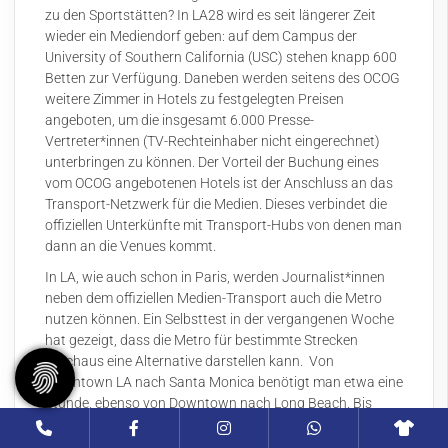
zu den Sportstätten? In LA28 wird es seit längerer Zeit
wieder ein Mediendorf geben: auf dem Campus der
University of Southern California (USC) stehen knapp 600
Betten zur Verfügung. Daneben werden seitens des OCOG
weitere Zimmer in Hotels zu festgelegten Preisen
angeboten, um die insgesamt 6.000 Presse-
Vertreter*innen (TV-Rechteinhaber nicht eingerechnet)
unterbringen zu können. Der Vorteil der Buchung eines
vom OCOG angebotenen Hotels ist der Anschluss an das
Transport-Netzwerk für die Medien. Dieses verbindet die
offiziellen Unterkünfte mit Transport-Hubs von denen man
dann an die Venues kommt.
In LA, wie auch schon in Paris, werden Journalist*innen
neben dem offiziellen Medien-Transport auch die Metro
nutzen können. Ein Selbsttest in der vergangenen Woche
hat gezeigt, dass die Metro für bestimmte Strecken
durchaus eine Alternative darstellen kann. Von
Downtown LA nach Santa Monica benötigt man etwa eine
Stunde, ebenso von Downtown nach Long Beach. Bis
2028 soll die Linie D in den Westen der Stadt noch
ausgebaut werden, so dass auch die University of