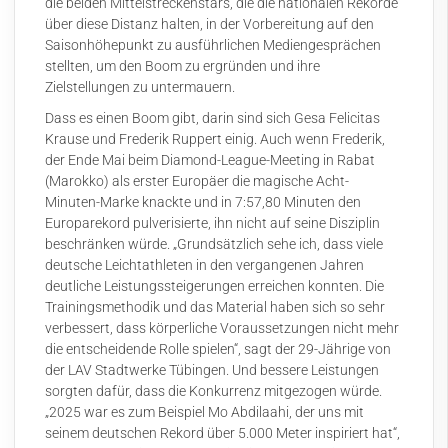
die beiden Mittelstreckenstars, die die nationalen Rekorde
über diese Distanz halten, in der Vorbereitung auf den
Saisonhöhepunkt zu ausführlichen Mediengesprächen
stellten, um den Boom zu ergründen und ihre
Zielstellungen zu untermauern.
Dass es einen Boom gibt, darin sind sich Gesa Felicitas
Krause und Frederik Ruppert einig. Auch wenn Frederik,
der Ende Mai beim Diamond-League-Meeting in Rabat
(Marokko) als erster Europäer die magische Acht-
Minuten-Marke knackte und in 7:57,80 Minuten den
Europarekord pulverisierte, ihn nicht auf seine Disziplin
beschränken würde. „Grundsätzlich sehe ich, dass viele
deutsche Leichtathleten in den vergangenen Jahren
deutliche Leistungssteigerungen erreichen konnten. Die
Trainingsmethodik und das Material haben sich so sehr
verbessert, dass körperliche Voraussetzungen nicht mehr
die entscheidende Rolle spielen“, sagt der 29-Jährige von
der LAV Stadtwerke Tübingen. Und bessere Leistungen
sorgten dafür, dass die Konkurrenz mitgezogen würde.
„2025 war es zum Beispiel Mo Abdilaahi, der uns mit
seinem deutschen Rekord über 5.000 Meter inspiriert hat“,