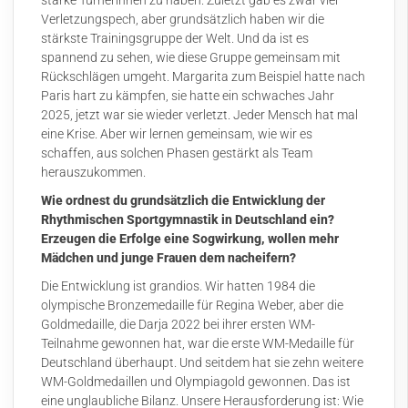
starke Turnerinnen zu haben. Zuletzt gab es zwar viel
Verletzungspech, aber grundsätzlich haben wir die
stärkste Trainingsgruppe der Welt. Und da ist es
spannend zu sehen, wie diese Gruppe gemeinsam mit
Rückschlägen umgeht. Margarita zum Beispiel hatte nach
Paris hart zu kämpfen, sie hatte ein schwaches Jahr
2025, jetzt war sie wieder verletzt. Jeder Mensch hat mal
eine Krise. Aber wir lernen gemeinsam, wie wir es
schaffen, aus solchen Phasen gestärkt als Team
herauszukommen.
Wie ordnest du grundsätzlich die Entwicklung der
Rhythmischen Sportgymnastik in Deutschland ein?
Erzeugen die Erfolge eine Sogwirkung, wollen mehr
Mädchen und junge Frauen dem nacheifern?
Die Entwicklung ist grandios. Wir hatten 1984 die
olympische Bronzemedaille für Regina Weber, aber die
Goldmedaille, die Darja 2022 bei ihrer ersten WM-
Teilnahme gewonnen hat, war die erste WM-Medaille für
Deutschland überhaupt. Und seitdem hat sie zehn weitere
WM-Goldmedaillen und Olympiagold gewonnen. Das ist
eine unglaubliche Bilanz. Unsere Herausforderung ist: Wie