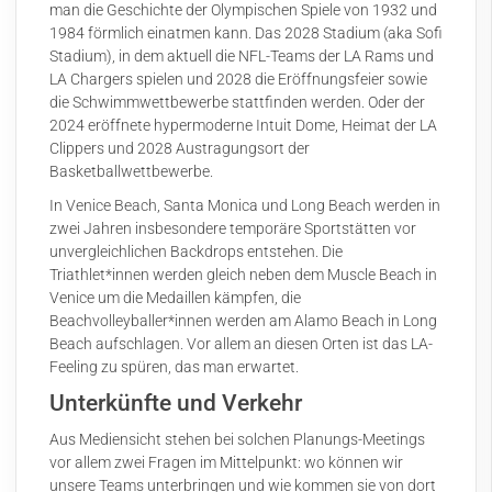
man die Geschichte der Olympischen Spiele von 1932 und
1984 förmlich einatmen kann. Das 2028 Stadium (aka Sofi
Stadium), in dem aktuell die NFL-Teams der LA Rams und
LA Chargers spielen und 2028 die Eröffnungsfeier sowie
die Schwimmwettbewerbe stattfinden werden. Oder der
2024 eröffnete hypermoderne Intuit Dome, Heimat der LA
Clippers und 2028 Austragungsort der
Basketballwettbewerbe.
In Venice Beach, Santa Monica und Long Beach werden in
zwei Jahren insbesondere temporäre Sportstätten vor
unvergleichlichen Backdrops entstehen. Die
Triathlet*innen werden gleich neben dem Muscle Beach in
Venice um die Medaillen kämpfen, die
Beachvolleyballer*innen werden am Alamo Beach in Long
Beach aufschlagen. Vor allem an diesen Orten ist das LA-
Feeling zu spüren, das man erwartet.
Unterkünfte und Verkehr
Aus Mediensicht stehen bei solchen Planungs-Meetings
vor allem zwei Fragen im Mittelpunkt: wo können wir
unsere Teams unterbringen und wie kommen sie von dort