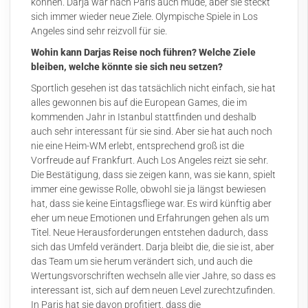
können. Darja war nach Paris auch müde, aber sie steckt
sich immer wieder neue Ziele. Olympische Spiele in Los
Angeles sind sehr reizvoll für sie.
Wohin kann Darjas Reise noch führen? Welche Ziele
bleiben, welche könnte sie sich neu setzen?
Sportlich gesehen ist das tatsächlich nicht einfach, sie hat
alles gewonnen bis auf die European Games, die im
kommenden Jahr in Istanbul stattfinden und deshalb
auch sehr interessant für sie sind. Aber sie hat auch noch
nie eine Heim-WM erlebt, entsprechend groß ist die
Vorfreude auf Frankfurt. Auch Los Angeles reizt sie sehr.
Die Bestätigung, dass sie zeigen kann, was sie kann, spielt
immer eine gewisse Rolle, obwohl sie ja längst bewiesen
hat, dass sie keine Eintagsfliege war. Es wird künftig aber
eher um neue Emotionen und Erfahrungen gehen als um
Titel. Neue Herausforderungen entstehen dadurch, dass
sich das Umfeld verändert. Darja bleibt die, die sie ist, aber
das Team um sie herum verändert sich, und auch die
Wertungsvorschriften wechseln alle vier Jahre, so dass es
interessant ist, sich auf dem neuen Level zurechtzufinden.
In Paris hat sie davon profitiert, dass die