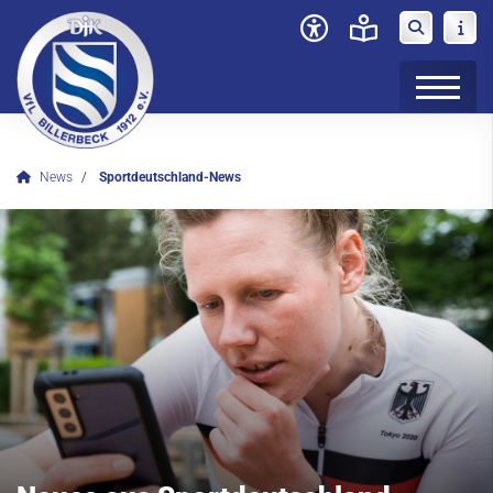
News
Sportdeutschland-News
Verein
News
Vereins-News
Social-Media-News
SPORTvorORT
Spaziertreff
Sportdeutschland-News
Das LSB-Magazin "Wir im Sport"