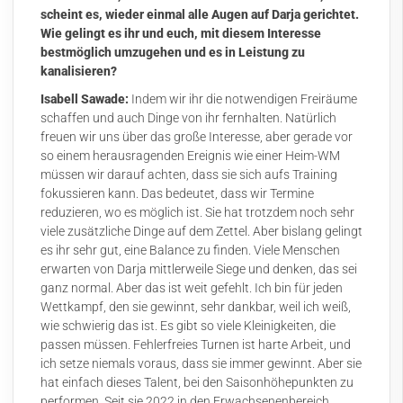
scheint es, wieder einmal alle Augen auf Darja gerichtet.
Wie gelingt es ihr und euch, mit diesem Interesse
bestmöglich umzugehen und es in Leistung zu
kanalisieren?
Isabell Sawade:
Indem wir ihr die notwendigen Freiräume
schaffen und auch Dinge von ihr fernhalten. Natürlich
freuen wir uns über das große Interesse, aber gerade vor
so einem herausragenden Ereignis wie einer Heim-WM
müssen wir darauf achten, dass sie sich aufs Training
fokussieren kann. Das bedeutet, dass wir Termine
reduzieren, wo es möglich ist. Sie hat trotzdem noch sehr
viele zusätzliche Dinge auf dem Zettel. Aber bislang gelingt
es ihr sehr gut, eine Balance zu finden. Viele Menschen
erwarten von Darja mittlerweile Siege und denken, das sei
ganz normal. Aber das ist weit gefehlt. Ich bin für jeden
Wettkampf, den sie gewinnt, sehr dankbar, weil ich weiß,
wie schwierig das ist. Es gibt so viele Kleinigkeiten, die
passen müssen. Fehlerfreies Turnen ist harte Arbeit, und
ich setze niemals voraus, dass sie immer gewinnt. Aber sie
hat einfach dieses Talent, bei den Saisonhöhepunkten zu
performen. Seit sie 2022 in den Erwachsenenbereich