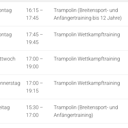
ntag
16:15
–
Trampolin (Breitensport- und
Sport im DJK-VfL
Mi
17:45
Anfängertraining bis 12 Jahre)
Sportsuche
A
ntag
17:45
–
Trampolin Wettkampftraining
Sportarten
M
19:45
Kurse
I
ttwoch
17:00
–
Trampolin Wettkampftraining
19:00
nnerstag
17:00
–
Trampolin Wettkampftraining
19:15
eitag
15:30
–
Trampolin (Breitensport- und
17:00
Anfängertraining)