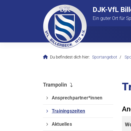
DJK-VfL Bil
Ein guter Ort für S
Du befindest dich hier:
Sportangebot
Spo
T
Trampolin
Ansprechpartner*innen
An
Trainingszeiten
Aktuelles
Wo