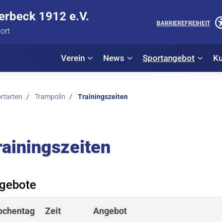
lerbeck 1912 e.V.
BARRIEREFREIHEIT
port
Verein
News
Sportangebot
Ku
rtarten
Trampolin
Trainingszeiten
rainingszeiten
gebote
chentag
Zeit
Angebot