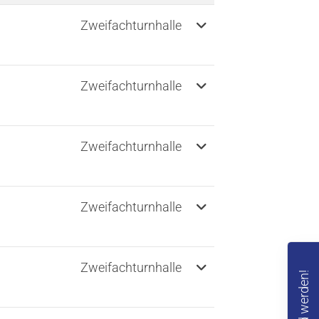
Weitere Information
Zweifachturnhalle
tglieder-Service
lles zur Mitgliedschaft
Zweifachturnhalle
itgliederportal
nterner Bereich
Zweifachturnhalle
Zweifachturnhalle
Zweifachturnhalle
Mitglied werden!