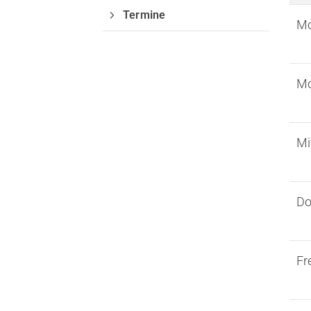
Termine
Mo
Geschäftsstelle
DJK-VfL Billerbeck 1912 e.V.
Mo
Bahnhofstraße 5
48727 Billerbeck
02543 - 930930
Mi
info@djk-vfl.de
Do
Fr